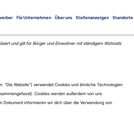
werber
Für Unternehmen
Über uns
Stellenanzeigen
Standorte
Consent
Consent
Consent
Marketing
lisiert und gilt für Bürger und Einwohner mit ständigem Wohnsitz
to
to
to
service
service
service
wordpress
elementor
sonstiges
n: "Die Website") verwendet Cookies und ähnliche Technologien
" zusammengefasst). Cookies werden außerdem von uns
dem Dokument informieren wir dich über die Verwendung von