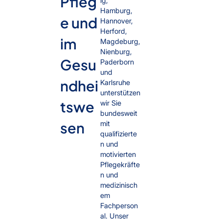
Pfleg
ig,
Hamburg,
e und
Hannover,
Herford,
im
Magdeburg,
Nienburg,
Gesu
Paderborn
und
ndhei
Karlsruhe
unterstützen
tswe
wir Sie
bundesweit
sen
mit
qualifizierte
n und
motivierten
Pflegekräfte
n und
medizinisch
em
Fachperson
al. Unser