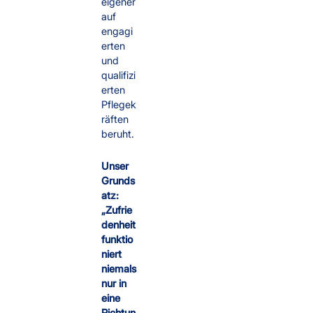
eigener
auf
engagi
erten
und
qualifizi
erten
Pflegek
räften
beruht.
Unser
Grunds
atz:
„Zufrie
denheit
funktio
niert
niemals
nur in
eine