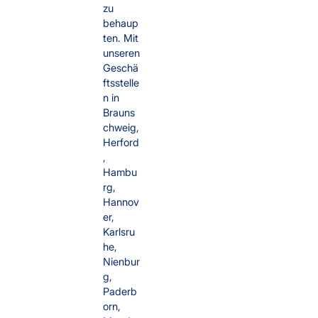
zu
behaup
ten. Mit
unseren
Geschä
ftsstelle
n in
Brauns
chweig,
Herford
,
Hambu
rg,
Hannov
er,
Karlsru
he,
Nienbur
g,
Paderb
orn,