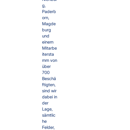
g,
Paderb
orn,
Magde
burg
und
einem
Mitarbe
itersta
mm von
über
700
Beschä
ftigten,
sind wir
dabei in
der
Lage,
sämtlic
he
Felder,