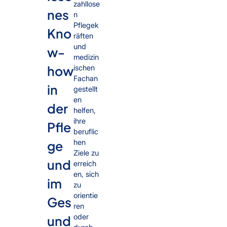
zahllose
nes
n
Pflegek
Kno
räften
und
w-
medizin
how
ischen
Fachan
in
gestellt
en
der
helfen,
ihre
Pfle
beruflic
ge
hen
Ziele zu
und
erreich
en, sich
im
zu
orientie
Ges
ren
oder
und