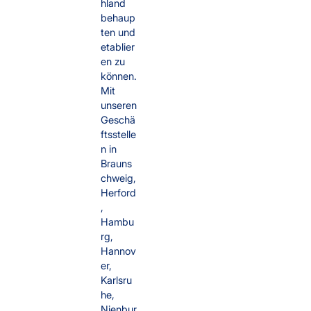
hland
behaup
ten und
etablier
en zu
können.
Mit
unseren
Geschä
ftsstelle
n in
Brauns
chweig,
Herford
,
Hambu
rg,
Hannov
er,
Karlsru
he,
Nienbur