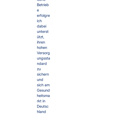
Betrieb
e
erfolgre
ich
dabei
unterst
ützt,
ihren
hohen
Versorg
ungssta
ndard
zu
sichern
und
sich am
Gesund
heitsma
rkt in
Deutsc
hland