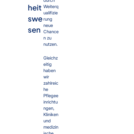
durch
heit
Weiterq
ualifizie
swe
rung
neue
sen
Chance
n zu
nutzen.
Gleichz
eitig
haben
wir
zahlreic
he
Pflegee
inrichtu
ngen,
Kliniken
und
medizin
ische