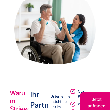
Waru
Ihr
Co-
Ihr
Unternehme
Packing
m
Jetzt
n steht bei
Partn
Werkvertrag
anfragen
Striew
uns im