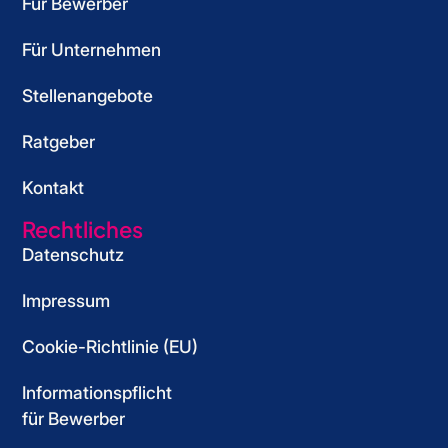
Für Bewerber
o
_
k
_
o
s
_
s
Für Unternehmen
k
t
s
t
_
r
t
r
Stellenangebote
s
i
r
i
Ratgeber
t
e
i
e
r
w
e
w
Kontakt
i
e
w
e
e
e
Rechtliches
w
Datenschutz
e
Impressum
Cookie-Richtlinie (EU)
Informationspflicht
für Bewerber