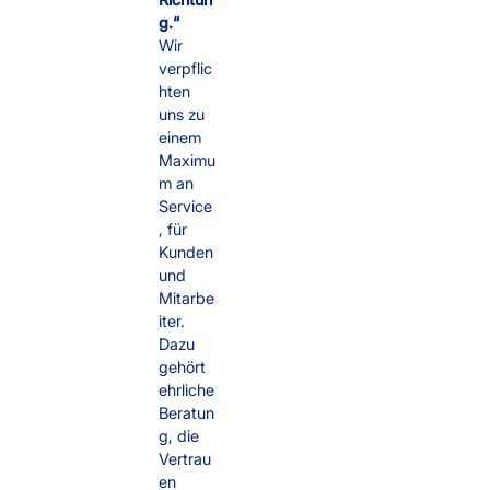
Richtun
g.“
Wir
verpflic
hten
uns zu
einem
Maximu
m an
Service
, für
Kunden
und
Mitarbe
iter.
Dazu
gehört
ehrliche
Beratun
g, die
Vertrau
en