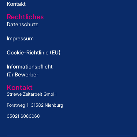
Kontakt
i
e
w
e
e
e
Rechtliches
w
Datenschutz
e
Impressum
Cookie-Richtlinie (EU)
Informationspflicht
für Bewerber
Kontakt
Striewe Zeitarbeit GmbH
Forstweg 1, 31582 Nienburg
05021 6080060