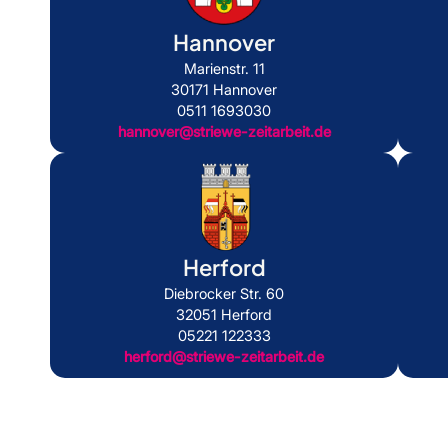
Hannover
Marienstr. 11
30171 Hannover
0511 1693030
hannover@striewe-zeitarbeit.de
Herford
Diebrocker Str. 60
32051 Herford
05221 122333
herford@striewe-zeitarbeit.de