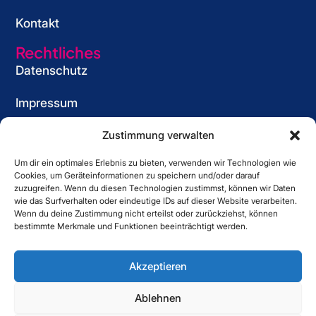
r
w
e
w
Kontakt
i
e
w
e
e
e
Rechtliches
w
Datenschutz
e
Impressum
Cookie-Richtlinie (EU)
Zustimmung verwalten
Um dir ein optimales Erlebnis zu bieten, verwenden wir Technologien wie
Informationspflicht
Cookies, um Geräteinformationen zu speichern und/oder darauf
für Bewerber
zuzugreifen. Wenn du diesen Technologien zustimmst, können wir Daten
wie das Surfverhalten oder eindeutige IDs auf dieser Website verarbeiten.
Kontakt
Wenn du deine Zustimmung nicht erteilst oder zurückziehst, können
bestimmte Merkmale und Funktionen beeinträchtigt werden.
Striewe Zeitarbeit GmbH
Forstweg 1, 31582 Nienburg
Akzeptieren
05021 6080060
Ablehnen