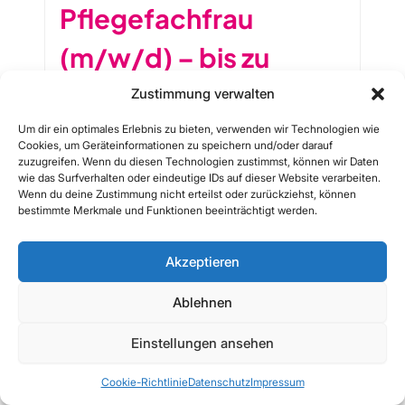
Pflegefachfrau
(m/w/d) – bis zu
68.000€
Zustimmung verwalten
Jahresgehalt möglich
Um dir ein optimales Erlebnis zu bieten, verwenden wir Technologien wie
Cookies, um Geräteinformationen zu speichern und/oder darauf
zuzugreifen. Wenn du diesen Technologien zustimmst, können wir Daten
Ort:
Halle (Saale)
wie das Surfverhalten oder eindeutige IDs auf dieser Website verarbeiten.
Wenn du deine Zustimmung nicht erteilst oder zurückziehst, können
Zur Stellenanzeige
bestimmte Merkmale und Funktionen beeinträchtigt werden.
Akzeptieren
Ablehnen
Pflegefachmann /
Einstellungen ansehen
Pflegefachfrau
Cookie-Richtlinie
Datenschutz
Impressum
(m/w/d) – bis zu