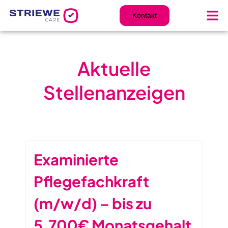
Zum
Inhalt
Kontakt
springen
Aktuelle
Stellenanzeigen
Examinierte
Pflegefachkraft
(m/w/d) – bis zu
5.700€ Monatsgehalt