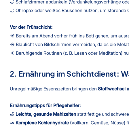
🌙 Schlafzimmer abdunkeln (Verdunkelungsvorhänge ode
🌙 Ohropax oder weißes Rauschen nutzen, um störende 
Vor der Frühschicht:
☀️ Bereits am Abend vorher früh ins Bett gehen, um aus
☀️ Blaulicht von Bildschirmen vermeiden, da es die Mel
☀️ Beruhigende Routinen (z. B. Lesen oder Meditation) nu
2. Ernährung im Schichtdienst: Wa
Unregelmäßige Essenszeiten bringen den
Stoffwechsel 
Ernährungstipps für Pflegehelfer:
🍏
Leichte, gesunde Mahlzeiten
statt fettige und schwer
🥑
Komplexe Kohlenhydrate
(Vollkorn, Gemüse, Nüsse) f