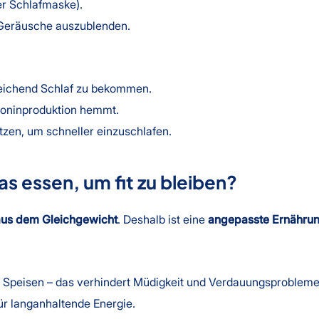
r Schlafmaske).
Geräusche auszublenden.
reichend Schlaf zu bekommen.
atoninproduktion hemmt.
tzen, um schneller einzuschlafen.
s essen, um fit zu bleiben?
aus dem Gleichgewicht
. Deshalb ist eine
angepasste Ernähru
e Speisen – das verhindert Müdigkeit und Verdauungsprobleme
ür langanhaltende Energie.