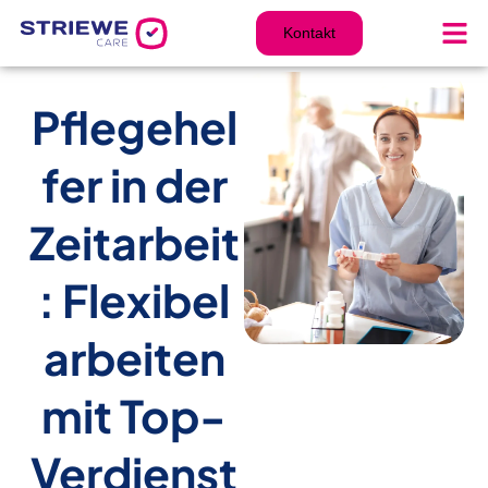
Zum
Inhalt
Kontakt
springen
Pflegehel
fer in der
Zeitarbeit
: Flexibel
arbeiten
mit Top-
Verdienst