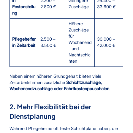
in
2.200 –
Geringere
26.400 –
Festanstellu
2.800 €
Zuschläge
33.600 €
ng
Höhere
Zuschläge
für
Pflegehelfer
2.500 –
30.000 –
Wochenend
in Zeitarbeit
3.500 €
42.000 €
- und
Nachtschic
hten
Neben einem höheren Grundgehalt bieten viele
Zeitarbeitsfirmen zusätzliche
Schichtzuschläge,
Wochenendzuschläge oder Fahrtkostenpauschalen
.
2. Mehr Flexibilität bei der
Dienstplanung
Während Pflegeheime oft feste Schichtpläne haben, die