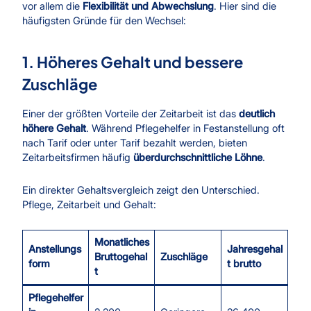
vor allem die
Flexibilität und Abwechslung
. Hier sind die
häufigsten Gründe für den Wechsel:
1. Höheres Gehalt und bessere
Zuschläge
Einer der größten Vorteile der Zeitarbeit ist das
deutlich
höhere Gehalt
. Während Pflegehelfer in Festanstellung oft
nach Tarif oder unter Tarif bezahlt werden, bieten
Zeitarbeitsfirmen häufig
überdurchschnittliche Löhne
.
Ein direkter Gehaltsvergleich zeigt den Unterschied.
Pflege, Zeitarbeit und Gehalt:
Monatliches
Anstellungs
Jahresgehal
Bruttogehal
Zuschläge
form
t brutto
t
Pflegehelfer