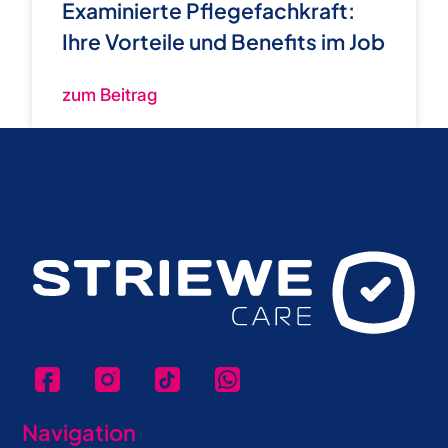
Examinierte Pflegefachkraft:
Ihre Vorteile und Benefits im Job
zum Beitrag
F
I
T
W
a
n
i
h
c
s
k
a
e
t
T
t
Navigation