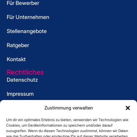
b
a
o
s
Für Bewerber
o
_
k
_
o
s
_
s
Für Unternehmen
k
t
s
t
_
r
t
r
Stellenangebote
s
i
r
i
Ratgeber
t
e
i
e
r
w
e
w
Kontakt
i
e
w
e
e
e
Rechtliches
w
Datenschutz
e
Impressum
Cookie-Richtlinie (EU)
Zustimmung verwalten
Um dir ein optimales Erlebnis zu bieten, verwenden wir Technologien wie
Informationspflicht
Cookies, um Geräteinformationen zu speichern und/oder darauf
für Bewerber
zuzugreifen. Wenn du diesen Technologien zustimmst, können wir Daten
wie das Surfverhalten oder eindeutige IDs auf dieser Website verarbeiten.