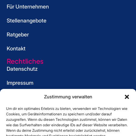
o
s
_
s
Für Unternehmen
k
t
s
t
_
r
t
r
Stellenangebote
s
i
r
i
Ratgeber
t
e
i
e
r
w
e
w
Kontakt
i
e
w
e
e
e
Rechtliches
w
Datenschutz
e
Impressum
Cookie-Richtlinie (EU)
Zustimmung verwalten
Um dir ein optimales Erlebnis zu bieten, verwenden wir Technologien wie
Informationspflicht
Cookies, um Geräteinformationen zu speichern und/oder darauf
für Bewerber
zuzugreifen. Wenn du diesen Technologien zustimmst, können wir Daten
wie das Surfverhalten oder eindeutige IDs auf dieser Website verarbeiten.
Kontakt
Wenn du deine Zustimmung nicht erteilst oder zurückziehst, können
bestimmte Merkmale und Funktionen beeinträchtigt werden.